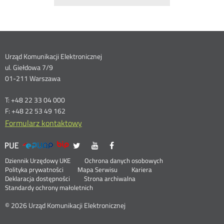
Dane
Urząd Komunikacji Elektronicznej
ul. Giełdowa 7/9
kontaktowe
01-211 Warszawa
T: +48 22 33 04 000
F: +48 22 53 49 162
Formularz kontaktowy
UKE
UKE
UKE
UKE
Otwórz
Otwórz
Otwórz
>
na
na
na
w
w
w
Menu
Serwisy
Otwórz
Social
Dziennik Urzędowy UKE
Ochrona danych osobowych
portalu
portalu
portalu
nowym
nowym
nowym
w
Otwórz
Polityka prywatności
Mapa Serwisu
Kariera
Media
Twitter
Youtube
Facebook
oknie
oknie
oknie
stopka
nowym
Otwórz
w
Deklaracja dostępności
Strona archiwalna
oknie
w
nowym
Standardy ochrony małoletnich
nowym
oknie
oknie
© 2026 Urząd Komunikacji Elektronicznej