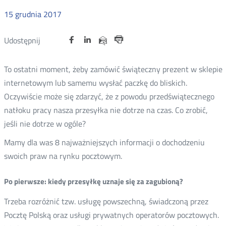
15
grudnia
2017
Udostępnij
Udostępnij
Udostępnij
Otwórz
Otwórz
Otwórz
Udostępnij
Udostępnij
na
na
na
w
w
w
przez
Drukuj
portalu
portalu
portalu
nowym
nowym
nowym
e-
To ostatni moment, żeby zamówić świąteczny prezent w sklepie
oknie
oknie
oknie
Twitter
Facebook
Linkedin
mail
internetowym lub samemu wysłać paczkę do bliskich.
Oczywiście może się zdarzyć, że z powodu przedświątecznego
natłoku pracy nasza przesyłka nie dotrze na czas. Co zrobić,
jeśli nie dotrze w ogóle?
Mamy dla was 8 najważniejszych informacji o dochodzeniu
swoich praw na rynku pocztowym.
Po pierwsze: kiedy przesyłkę uznaje się za zagubioną?
Trzeba rozróżnić tzw. usługę powszechną, świadczoną przez
Pocztę Polską oraz usługi prywatnych operatorów pocztowych.