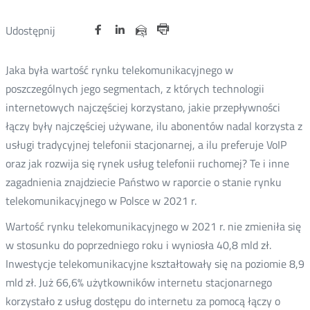
Udostępnij
Udostępnij
Udostępnij
Otwórz
Otwórz
Otwórz
Udostępnij
Udostępnij
na
na
na
w
w
w
przez
Drukuj
portalu
portalu
portalu
nowym
nowym
nowym
e-
Jaka była wartość rynku telekomunikacyjnego w
oknie
oknie
oknie
Twitter
Facebook
Linkedin
mail
poszczególnych jego segmentach, z których technologii
internetowych najczęściej korzystano, jakie przepływności
łączy były najczęściej używane, ilu abonentów nadal korzysta z
usługi tradycyjnej telefonii stacjonarnej, a ilu preferuje VoIP
oraz jak rozwija się rynek usług telefonii ruchomej? Te i inne
zagadnienia znajdziecie Państwo w raporcie o stanie rynku
telekomunikacyjnego w Polsce w 2021 r.
Wartość rynku telekomunikacyjnego w 2021 r. nie zmieniła się
w stosunku do poprzedniego roku i wyniosła 40,8 mld zł.
Inwestycje telekomunikacyjne kształtowały się na poziomie 8,9
mld zł. Już 66,6% użytkowników internetu stacjonarnego
korzystało z usług dostępu do internetu za pomocą łączy o