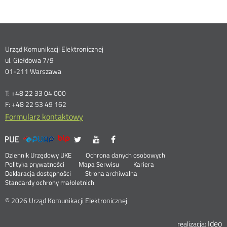
Dane
Urząd Komunikacji Elektronicznej
ul. Giełdowa 7/9
kontaktowe
01-211 Warszawa
T: +48 22 33 04 000
F: +48 22 53 49 162
Formularz kontaktowy
UKE
UKE
UKE
UKE
Otwórz
Otwórz
Otwórz
>
na
na
na
w
w
w
Menu
Serwisy
Otwórz
Social
Dziennik Urzędowy UKE
Ochrona danych osobowych
portalu
portalu
portalu
nowym
nowym
nowym
w
Otwórz
Polityka prywatności
Mapa Serwisu
Kariera
Media
Twitter
Youtube
Facebook
oknie
oknie
oknie
stopka
nowym
Otwórz
w
Deklaracja dostępności
Strona archiwalna
oknie
w
nowym
Standardy ochrony małoletnich
nowym
oknie
oknie
© 2026 Urząd Komunikacji Elektronicznej
Ideo
O
realizacja: