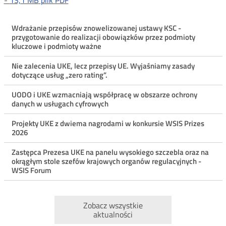
-
13,1 MB
plik PDF
Menu
Wdrażanie przepisów znowelizowanej ustawy KSC -
przygotowanie do realizacji obowiązków przez podmioty
ostatnie
kluczowe i podmioty ważne
aktualności
Nie zalecenia UKE, lecz przepisy UE. Wyjaśniamy zasady
dotyczące usług „zero rating”.
UODO i UKE wzmacniają współpracę w obszarze ochrony
danych w usługach cyfrowych
Projekty UKE z dwiema nagrodami w konkursie WSIS Prizes
2026
Zastępca Prezesa UKE na panelu wysokiego szczebla oraz na
okrągłym stole szefów krajowych organów regulacyjnych -
WSIS Forum
Zobacz wszystkie
aktualności