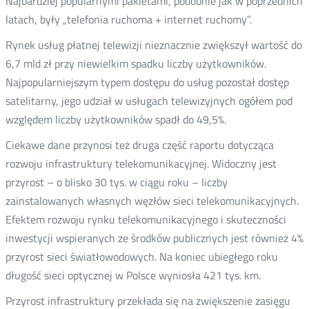
Najbardziej popularnymi pakietami, podobnie jak w poprzednich
latach, były „telefonia ruchoma + internet ruchomy”.
Rynek usług płatnej telewizji nieznacznie zwiększył wartość do
6,7 mld zł przy niewielkim spadku liczby użytkowników.
Najpopularniejszym typem dostępu do usług pozostał dostęp
satelitarny, jego udział w usługach telewizyjnych ogółem pod
względem liczby użytkowników spadł do 49,5%.
Ciekawe dane przynosi też druga część raportu dotycząca
rozwoju infrastruktury telekomunikacyjnej. Widoczny jest
przyrost – o blisko 30 tys. w ciągu roku – liczby
zainstalowanych własnych węzłów sieci telekomunikacyjnych.
Efektem rozwoju rynku telekomunikacyjnego i skuteczności
inwestycji wspieranych ze środków publicznych jest również 4%
przyrost sieci światłowodowych. Na koniec ubiegłego roku
długość sieci optycznej w Polsce wyniosła 421 tys. km.
Przyrost infrastruktury przekłada się na zwiększenie zasięgu