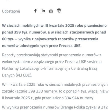
Udostępnij
Udostępnij
Udostępnij
Otwórz
Otwórz
Otwórz
Udostępnij
Udostępnij
na
na
na
w
w
w
przez
Drukuj
portalu
portalu
portalu
nowym
nowym
nowym
e-
W sieciach mobilnych w III kwartale 2025 roku przeniesiono
oknie
oknie
oknie
Twitter
Facebook
Linkedin
mail
ponad 399 tys. numerów, a w sieciach stacjonarnych ponad
60 tys. – wynika z najnowszych raportów przenoszenia
numerów udostępnionych przez Prezesa UKE.
Raporty przedstawiają statystyki przenoszenia numerów z
wykorzystaniem zarządzanego przez Prezesa UKE systemu
Platformy Lokalizacyjno-Informacyjnej z Centralną Bazą
Danych (PLI CBD).
W III kwartale 2025 roku w sieciach mobilnych przeniesionych
zostało łącznie 399 338 numery. To o ponad 4 tys. więcej niż w
II kwartale 2025 r., gdy przeniesiono 394 944 numery.
W wyniku przenoszenia numerów Orange Polska zyskał 9 212