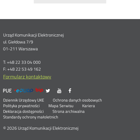
Dane
Urząd Komunikacji Elektronicznej
ul. Giełdowa 7/9
kontaktowe
01-211 Warszawa
T: +48 22 33 04 000
F: +48 22 53 49 162
Formularz kontaktowy
UKE
UKE
UKE
UKE
Otwórz
Otwórz
Otwórz
>
na
na
na
w
w
w
Menu
Serwisy
Otwórz
Social
Dziennik Urzędowy UKE
Ochrona danych osobowych
portalu
portalu
portalu
nowym
nowym
nowym
w
Otwórz
Polityka prywatności
Mapa Serwisu
Kariera
Media
Twitter
Youtube
Facebook
oknie
oknie
oknie
stopka
nowym
Otwórz
w
Deklaracja dostępności
Strona archiwalna
oknie
w
nowym
Standardy ochrony małoletnich
nowym
oknie
oknie
© 2026 Urząd Komunikacji Elektronicznej