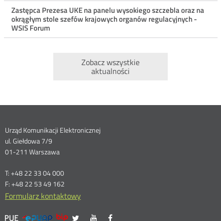
Zastępca Prezesa UKE na panelu wysokiego szczebla oraz na
okrągłym stole szefów krajowych organów regulacyjnych -
WSIS Forum
Zobacz wszystkie
aktualności
Dane
Urząd Komunikacji Elektronicznej
ul. Giełdowa 7/9
kontaktowe
01-211 Warszawa
T: +48 22 33 04 000
F: +48 22 53 49 162
Formularz kontaktowy
UKE
UKE
UKE
Otwórz
Otwórz
Otwórz