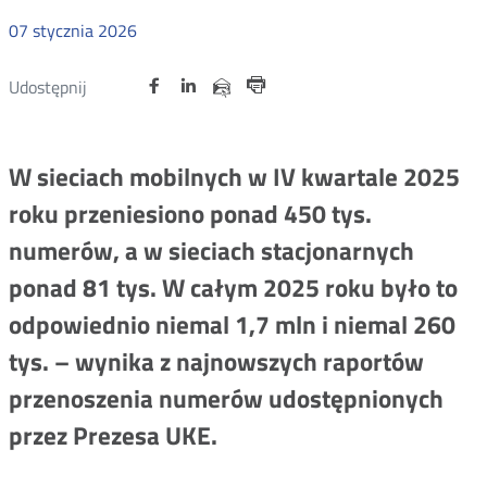
07
stycznia
2026
Udostępnij
Udostępnij
Udostępnij
Otwórz
Otwórz
Otwórz
Udostępnij
Udostępnij
na
na
na
w
w
w
przez
Drukuj
portalu
portalu
portalu
nowym
nowym
nowym
e-
oknie
oknie
oknie
Twitter
Facebook
Linkedin
mail
W sieciach mobilnych w IV kwartale 2025
roku przeniesiono ponad 450 tys.
numerów, a w sieciach stacjonarnych
ponad 81 tys. W całym 2025 roku było to
odpowiednio niemal 1,7 mln i niemal 260
tys. – wynika z najnowszych raportów
przenoszenia numerów udostępnionych
przez Prezesa UKE.