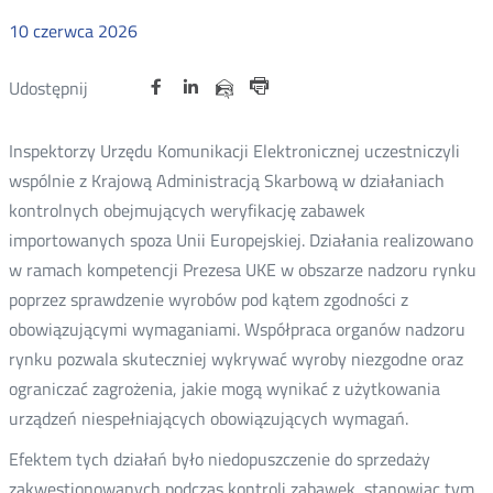
10
czerwca
2026
Udostępnij
Udostępnij
Udostępnij
Otwórz
Otwórz
Otwórz
Udostępnij
Udostępnij
na
na
na
w
w
w
przez
Drukuj
portalu
portalu
portalu
nowym
nowym
nowym
e-
Inspektorzy Urzędu Komunikacji Elektronicznej uczestniczyli
oknie
oknie
oknie
Twitter
Facebook
Linkedin
mail
wspólnie z Krajową Administracją Skarbową w działaniach
kontrolnych obejmujących weryfikację zabawek
importowanych spoza Unii Europejskiej. Działania realizowano
w ramach kompetencji Prezesa UKE w obszarze nadzoru rynku
poprzez sprawdzenie wyrobów pod kątem zgodności z
obowiązującymi wymaganiami. Współpraca organów nadzoru
rynku pozwala skuteczniej wykrywać wyroby niezgodne oraz
ograniczać zagrożenia, jakie mogą wynikać z użytkowania
urządzeń niespełniających obowiązujących wymagań.
Efektem tych działań było niedopuszczenie do sprzedaży
zakwestionowanych podczas kontroli zabawek, stanowiąc tym