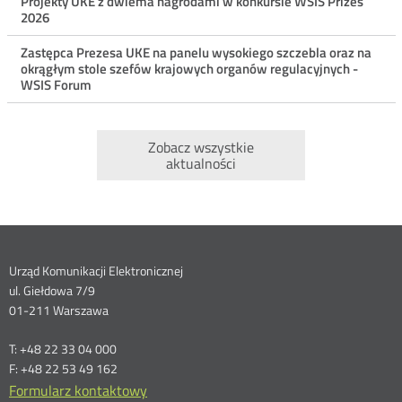
Projekty UKE z dwiema nagrodami w konkursie WSIS Prizes
2026
Zastępca Prezesa UKE na panelu wysokiego szczebla oraz na
okrągłym stole szefów krajowych organów regulacyjnych -
WSIS Forum
Zobacz wszystkie
aktualności
Dane
Urząd Komunikacji Elektronicznej
ul. Giełdowa 7/9
kontaktowe
01-211 Warszawa
T: +48 22 33 04 000
F: +48 22 53 49 162
Formularz kontaktowy