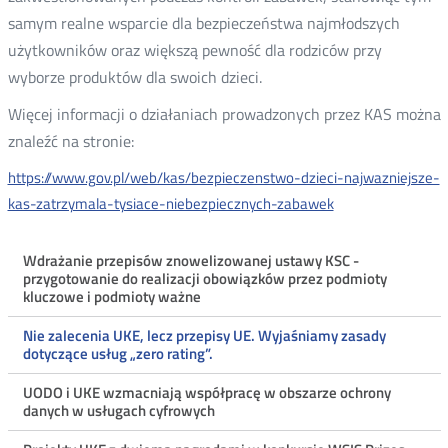
samym realne wsparcie dla bezpieczeństwa najmłodszych
użytkowników oraz większą pewność dla rodziców przy
wyborze produktów dla swoich dzieci.
Więcej informacji o działaniach prowadzonych przez KAS można
znaleźć na stronie:
https://www.gov.pl/web/kas/bezpieczenstwo-dzieci-najwazniejsze-
kas-zatrzymala-tysiace-niebezpiecznych-zabawek
Menu
Wdrażanie przepisów znowelizowanej ustawy KSC -
przygotowanie do realizacji obowiązków przez podmioty
ostatnie
kluczowe i podmioty ważne
aktualności
Nie zalecenia UKE, lecz przepisy UE. Wyjaśniamy zasady
dotyczące usług „zero rating”.
UODO i UKE wzmacniają współpracę w obszarze ochrony
danych w usługach cyfrowych