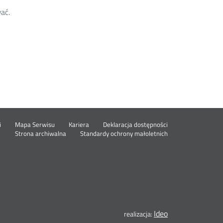
ać.
Otwórz
i
Mapa Serwisu
Kariera
Deklaracja dostępności
Otwórz
w
Strona archiwalna
Standardy ochrony małoletnich
w
nowym
nowym
oknie
oknie
Ideo
Otwórz
realizacja: