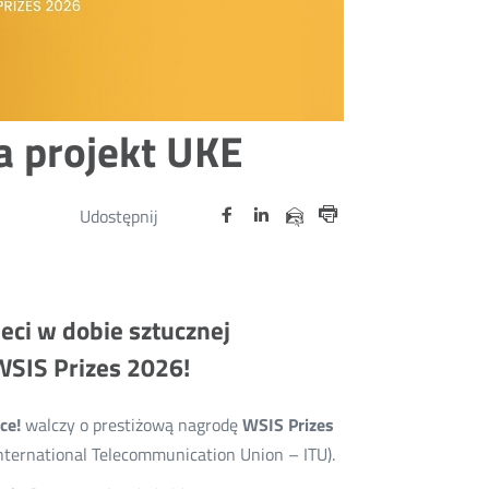
a projekt UKE
Udostępnij
Udostępnij
Udostępnij
Otwórz
Otwórz
Otwórz
Udostępnij
Udostępnij
na
na
na
w
w
w
przez
Drukuj
portalu
portalu
portalu
nowym
nowym
nowym
e-
oknie
oknie
oknie
Twitter
Facebook
Linkedin
mail
eci w dobie sztucznej
WSIS Prizes 2026!
nce
!
walczy o prestiżową nagrodę
WSIS Prizes
ternational Telecommunication Union – ITU).