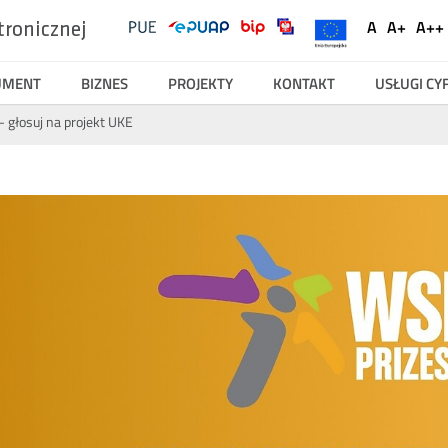
UKE
Ustawienia
A
A+
A++
tronicznej
Social
Domyślna
Większ
Na
Serwisy
Media
czcionka
czcionk
cz
UMENT
BIZNES
PROJEKTY
KONTAKT
USŁUGI C
 głosuj na projekt UKE