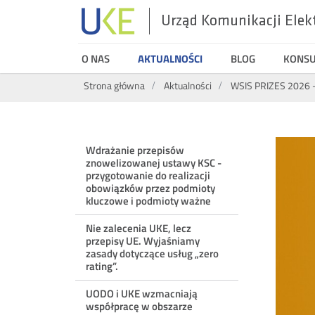
Urząd Komunikacji Elek
UKE
O NAS
AKTUALNOŚCI
BLOG
KONS
Wyszukiwarka
Strona główna
Aktualności
WSIS PRIZES 2026 –
Menu
Wdrażanie przepisów
znowelizowanej ustawy KSC -
ostatnie
przygotowanie do realizacji
obowiązków przez podmioty
kluczowe i podmioty ważne
aktualności
Nie zalecenia UKE, lecz
przepisy UE. Wyjaśniamy
zasady dotyczące usług „zero
rating”.
UODO i UKE wzmacniają
współpracę w obszarze