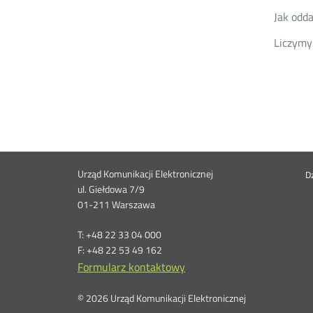
Jak odda
Liczymy
Dane
Me
Urząd Komunikacji Elektronicznej
D
ul. Giełdowa 7/9
kontaktowe
sto
01-211 Warszawa
T: +48 22 33 04 000
F: +48 22 53 49 162
Formularz kontaktowy
© 2026 Urząd Komunikacji Elektronicznej