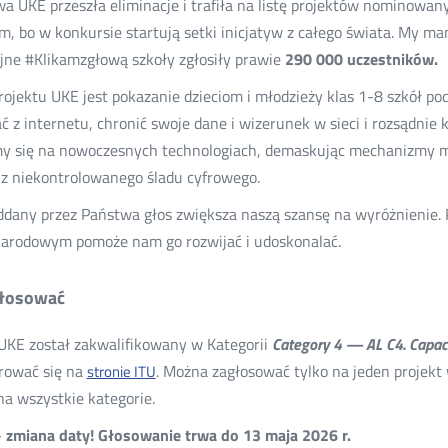
wa UKE przeszła eliminacje i trafiła na listę projektów nominow
, bo w konkursie startują setki inicjatyw z całego świata. My m
jne #Klikamzgłową szkoły zgłosiły prawie
290 000 uczestników.
ojektu UKE jest pokazanie dzieciom i młodzieży klas 1-8 szkół p
ć z internetu, chronić swoje dane i wizerunek w sieci i rozsądnie k
y się na nowoczesnych technologiach, demaskując mechanizmy man
 z niekontrolowanego śladu cyfrowego.
ddany przez Państwa głos zwiększa naszą szansę na wyróżnienie. 
arodowym pomoże nam go rozwijać i udoskonalać.
głosować
 UKE został zakwalifikowany w Kategorii
Category 4 — AL C4. Capaci
trować się na
. Można zagłosować tylko na jeden projekt
stronie ITU
a wszystkie kategorie.
 zmiana daty! Głosowanie trwa do 13 maja 2026 r.