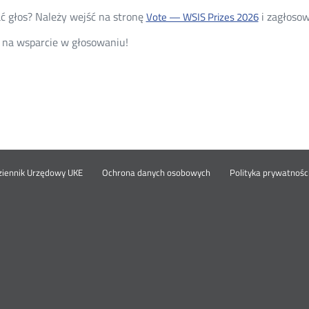
ć głos? Należy wejść na stronę
i zagłosow
Vote — WSIS Prizes 2026
 na wsparcie w głosowaniu!
nu
Otwórz
ziennik Urzędowy UKE
Ochrona danych osobowych
Polityka prywatnośc
w
nowym
pka
oknie