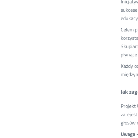
Inicjaty
sukcesem
edukacy
Celem pr
korzysta
Skupiam
płynące
Każdy o
międzyn
Jak za
Projekt
zarejes
głosów n
Uwaga -