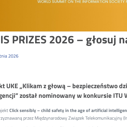
S PRIZES 2026 – głosuj n
tnia
2026
kt UKE „Klikam z głową – bezpieczeństwo dzi
igencji” został nominowany w konkursie ITU 
ojekt
Click sensibly – child safety in the age of artificial intellige
przyznawaną przez Międzynarodowy Związek Telekomunikacyjny (In