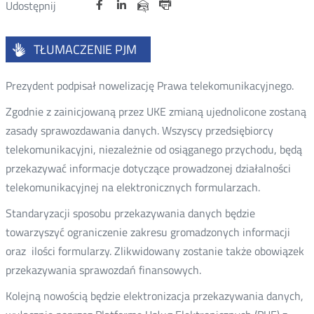
Udostępnij
Udostępnij
Udostępnij
Otwórz
Otwórz
Otwórz
Udostępnij
Udostępnij
na
na
na
w
w
w
przez
Drukuj
portalu
portalu
portalu
nowym
nowym
nowym
e-
TŁUMACZENIE PJM
oknie
oknie
oknie
Twitter
Facebook
Linkedin
mail
Prezydent podpisał nowelizację Prawa telekomunikacyjnego.
Zgodnie z zainicjowaną przez UKE zmianą ujednolicone zostaną
zasady sprawozdawania danych. Wszyscy przedsiębiorcy
telekomunikacyjni, niezależnie od osiąganego przychodu, będą
przekazywać informacje dotyczące prowadzonej działalności
telekomunikacyjnej na elektronicznych formularzach.
Standaryzacji sposobu przekazywania danych będzie
towarzyszyć ograniczenie zakresu gromadzonych informacji
oraz ilości formularzy. Zlikwidowany zostanie także obowiązek
przekazywania sprawozdań finansowych.
Kolejną nowością będzie elektronizacja przekazywania danych,