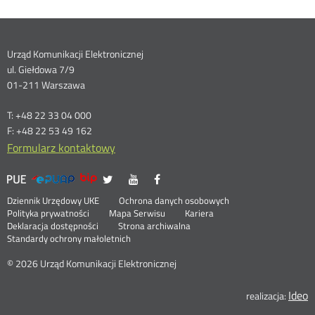
Dane
Urząd Komunikacji Elektronicznej
ul. Giełdowa 7/9
kontaktowe
01-211 Warszawa
T: +48 22 33 04 000
F: +48 22 53 49 162
Formularz kontaktowy
UKE
UKE
UKE
UKE
Otwórz
Otwórz
Otwórz
>
na
na
na
w
w
w
Menu
Serwisy
Otwórz
Social
Dziennik Urzędowy UKE
Ochrona danych osobowych
portalu
portalu
portalu
nowym
nowym
nowym
w
Otwórz
Polityka prywatności
Mapa Serwisu
Kariera
Media
Twitter
Youtube
Facebook
oknie
oknie
oknie
stopka
nowym
Otwórz
w
Deklaracja dostępności
Strona archiwalna
oknie
w
nowym
Standardy ochrony małoletnich
nowym
oknie
oknie
© 2026 Urząd Komunikacji Elektronicznej
Ideo
O
realizacja: