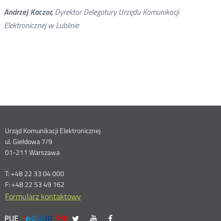
Andrzej Kaczor,
Dyrektor Delegatury Urzędu Komunikacji
Elektronicznej w Lublinie
Dane
Urząd Komunikacji Elektronicznej
ul. Giełdowa 7/9
kontaktowe
01-211 Warszawa
T: +48 22 33 04 000
F: +48 22 53 49 162
Formularz kontaktowy
UKE
UKE
UKE
Otwórz
Otwórz
Otwórz