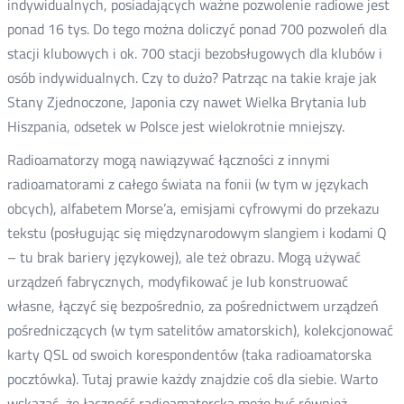
indywidualnych, posiadających ważne pozwolenie radiowe jest
ponad 16 tys. Do tego można doliczyć ponad 700 pozwoleń dla
stacji klubowych i ok. 700 stacji bezobsługowych dla klubów i
osób indywidualnych. Czy to dużo? Patrząc na takie kraje jak
Stany Zjednoczone, Japonia czy nawet Wielka Brytania lub
Hiszpania, odsetek w Polsce jest wielokrotnie mniejszy.
Radioamatorzy mogą nawiązywać łączności z innymi
radioamatorami z całego świata na fonii (w tym w językach
obcych), alfabetem Morse’a, emisjami cyfrowymi do przekazu
tekstu (posługując się międzynarodowym slangiem i kodami Q
– tu brak bariery językowej), ale też obrazu. Mogą używać
urządzeń fabrycznych, modyfikować je lub konstruować
własne, łączyć się bezpośrednio, za pośrednictwem urządzeń
pośredniczących (w tym satelitów amatorskich), kolekcjonować
karty QSL od swoich korespondentów (taka radioamatorska
pocztówka). Tutaj prawie każdy znajdzie coś dla siebie. Warto
wskazać, że łączność radioamatorska może być również