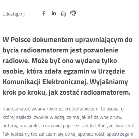
Udostępnij
Udostępnij
Udostępnij
Otwórz
Otwórz
Otwórz
Udostępnij
Udostępnij
na
na
na
w
w
w
przez
Drukuj
portalu
portalu
portalu
nowym
nowym
nowym
e-
oknie
oknie
oknie
Twitter
Facebook
Linkedin
mail
W Polsce dokumentem uprawniającym do
bycia radioamatorem jest pozwolenie
radiowe. Może być ono wydane tylko
osobie, która zdała egzamin w Urzędzie
Komunikacji Elektronicznej. Wyjaśniamy
krok po kroku, jak zostać radioamatorem.
Radioamator, zwany również krótkofalowcem, to osoba, o
której sąsiedzi zwykle wiedzą, że ma jakieś dziwne druty,
anteny, nadajniki, rozmawia poprzez radiotelefon „ze światem”.
Tak jesteśmy (bo zaliczam się do tej społeczności) spostrzegani