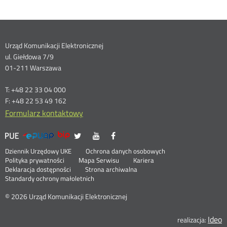
Dane
Urząd Komunikacji Elektronicznej
ul. Giełdowa 7/9
kontaktowe
01-211 Warszawa
T: +48 22 33 04 000
F: +48 22 53 49 162
Formularz kontaktowy
UKE
UKE
UKE
UKE
Otwórz
Otwórz
Otwórz
>
na
na
na
w
w
w
Menu
Serwisy
Otwórz
Social
Dziennik Urzędowy UKE
Ochrona danych osobowych
portalu
portalu
portalu
nowym
nowym
nowym
w
Otwórz
Polityka prywatności
Mapa Serwisu
Kariera
Media
Twitter
Youtube
Facebook
oknie
oknie
oknie
stopka
nowym
Otwórz
w
Deklaracja dostępności
Strona archiwalna
oknie
w
nowym
Standardy ochrony małoletnich
nowym
oknie
oknie
© 2026 Urząd Komunikacji Elektronicznej
Ideo
O
realizacja: