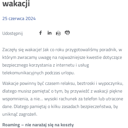
wakacji
25
czerwca
2024
Udostępnij
Udostępnij
Udostępnij
Otwórz
Otwórz
Otwórz
Udostępnij
Udostępnij
na
na
na
w
w
w
przez
Drukuj
portalu
portalu
portalu
nowym
nowym
nowym
e-
Zaczęły się wakacje! Jak co roku przygotowaliśmy poradnik, w
oknie
oknie
oknie
Twitter
Facebook
Linkedin
mail
którym zwracamy uwagę na najważniejsze kwestie dotyczące
bezpiecznego korzystania z internetu i usług
telekomunikacyjnych podczas urlopu.
Wakacje powinny być czasem relaksu, beztroski i wypoczynku,
dlatego musisz pamiętać o tym, by przywieźć z wakacji piękne
wspomnienia, a nie… wysoki rachunek za telefon lub utracone
dane. Dlatego pamiętaj o kilku zasadach bezpieczeństwa, by
uniknąć zagrożeń.
Roaming – nie narażaj się na koszty