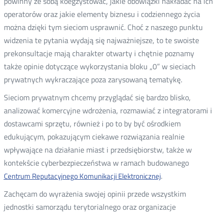
powinny ze sobą koegzystować, jakie obowiązki nakładać na ich
operatorów oraz jakie elementy biznesu i codziennego życia
można dzięki tym sieciom usprawnić. Choć z naszego punktu
widzenia te pytania wydają się najważniejsze, to te swoiste
prekonsultacje mają charakter otwarty i chętnie poznamy
także opinie dotyczące wykorzystania bloku „0” w sieciach
prywatnych wykraczające poza zarysowaną tematykę.
Sieciom prywatnym chcemy przyglądać się bardzo blisko,
analizować komercyjne wdrożenia, rozmawiać z integratorami i
dostawcami sprzętu, również i po to by być ośrodkiem
edukującym, pokazującym ciekawe rozwiązania realnie
wpływające na działanie miast i przedsiębiorstw, także w
kontekście cyberbezpieczeństwa w ramach budowanego
.
Centrum Reputacyjnego Komunikacji Elektronicznej
Zachęcam do wyrażenia swojej opinii przede wszystkim
jednostki samorządu terytorialnego oraz organizacje