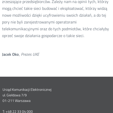
zrzeszające przedsiębiorców. Zależy nam na opinii tych, którzy
mogą chcieć takie sieci budować i eksploatować, którzy widzą
nowe możliwości dzięki ucyfrowieniu swoich działań, a do tej
pory nie byli zarejestrowanymi operatorami
telekomunikacyjnymi oraz do tych podmiotów, które chciałyby
oprzeć swoje działania gospodarcze o takie sieci.
Jacek Oko
,
Prezes UKE
Dane
Urząd Komunikacji Elektronicznej
ul. Giełdowa 7/9
kontaktowe
01-211 Warszawa
T: +48 22 33 04 000