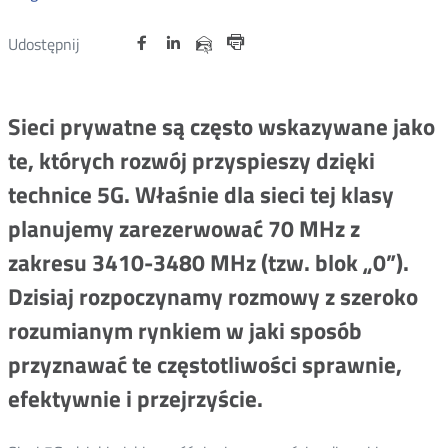
Udostępnij
Udostępnij
Udostępnij
Otwórz
Otwórz
Otwórz
Udostępnij
Udostępnij
na
na
na
w
w
w
przez
Drukuj
portalu
portalu
portalu
nowym
nowym
nowym
e-
oknie
oknie
oknie
Twitter
Facebook
Linkedin
mail
Sieci prywatne są często wskazywane jako
te, których rozwój przyspieszy dzięki
technice 5G. Właśnie dla sieci tej klasy
planujemy zarezerwować 70 MHz z
zakresu 3410-3480 MHz (tzw. blok „0”).
Dzisiaj rozpoczynamy rozmowy z szeroko
rozumianym rynkiem w jaki sposób
przyznawać te częstotliwości sprawnie,
efektywnie i przejrzyście.