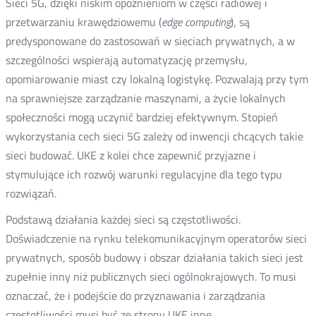
Sieci 5G, dzięki niskim opóźnieniom w części radiowej i
przetwarzaniu krawędziowemu (
edge computing
), są
predysponowane do zastosowań w sieciach prywatnych, a w
szczególności wspierają automatyzację przemysłu,
opomiarowanie miast czy lokalną logistykę. Pozwalają przy tym
na sprawniejsze zarządzanie maszynami, a życie lokalnych
społeczności mogą uczynić bardziej efektywnym. Stopień
wykorzystania cech sieci 5G zależy od inwencji chcących takie
sieci budować. UKE z kolei chce zapewnić przyjazne i
stymulujące ich rozwój warunki regulacyjne dla tego typu
rozwiązań.
Podstawą działania każdej sieci są częstotliwości.
Doświadczenie na rynku telekomunikacyjnym operatorów sieci
prywatnych, sposób budowy i obszar działania takich sieci jest
zupełnie inny niż publicznych sieci ogólnokrajowych. To musi
oznaczać, że i podejście do przyznawania i zarządzania
częstotliwości musi być ze strony UKE inne.