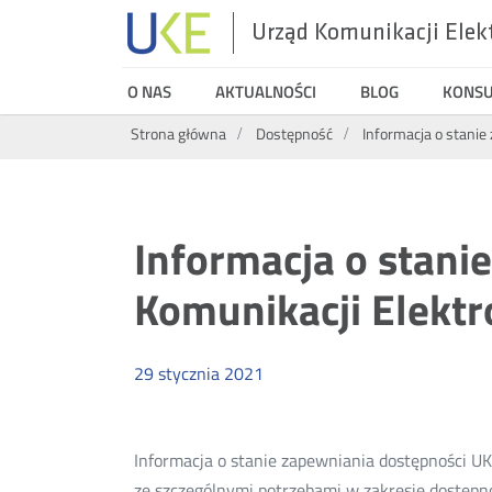
Urząd Komunikacji Elek
UKE
O NAS
AKTUALNOŚCI
BLOG
KONS
Wyszukiwarka
Strona główna
Dostępność
Informacja o stanie
Informacja o stani
Komunikacji Elektr
29
stycznia
2021
Informacja o stanie zapewniania dostępności UK
ze szczególnymi potrzebami w zakresie dostępno