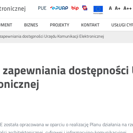
UKE
Ustawienia
A
A+
A++
tronicznej
Social
Domyślna
Większ
Na
Serwisy
Media
czcionka
czcionk
cz
UMENT
BIZNES
PROJEKTY
KONTAKT
USŁUGI C
 zapewniania dostępności Urzędu Komunikacji Elektronicznej
e zapewniania dostępności
onicznej
E została opracowana w oparciu o realizację Planu działania na 
ści architektonicznej, cyfrowej i informacyjno-komunikacyjnej.