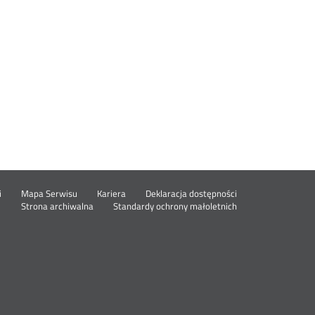
Otwórz
i
Mapa Serwisu
Kariera
Deklaracja dostępności
Otwórz
w
Strona archiwalna
Standardy ochrony małoletnich
w
nowym
nowym
oknie
oknie