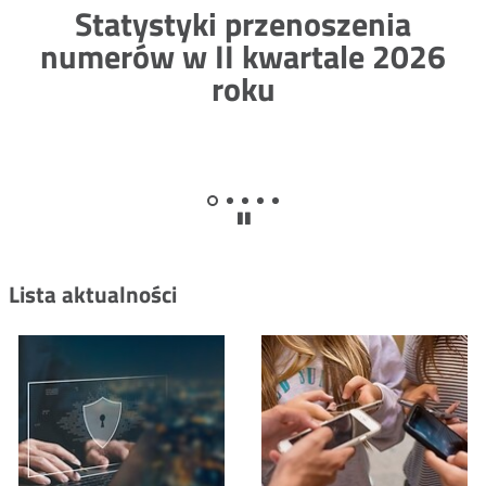
Statystyki przenoszenia
numerów w II kwartale 2026
roku
Pokaż
Pokaż
Pokaż
Pokaż
Pokaż
slajd
slajd
wstrzymaj
slajd
slajd
slajd
1
2
animację
3
4
5
slajdera
Lista aktualności
Aktualności