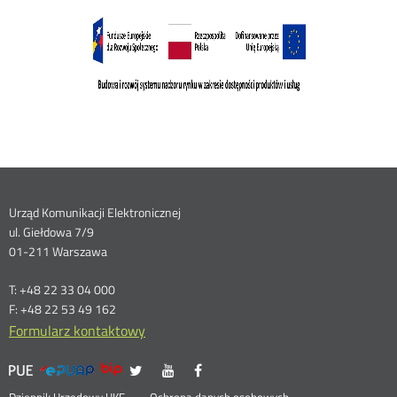
Dane
Urząd Komunikacji Elektronicznej
ul. Giełdowa 7/9
kontaktowe
01-211 Warszawa
T: +48 22 33 04 000
F: +48 22 53 49 162
Formularz kontaktowy
UKE
UKE
UKE
UKE
Otwórz
Otwórz
Otwórz
>
na
na
na
w
w
w