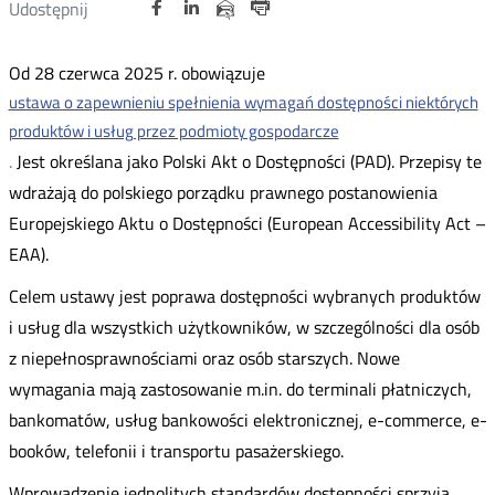
Udostępnij
Udostępnij
Udostępnij
Otwórz
Otwórz
Otwórz
Udostępnij
Udostępnij
na
na
na
w
w
w
przez
Drukuj
portalu
portalu
portalu
nowym
nowym
nowym
e-
Od 28 czerwca 2025 r. obowiązuje
oknie
oknie
oknie
Twitter
Facebook
Linkedin
mail
ustawa o zapewnieniu spełnienia wymagań dostępności niektórych
produktów i usług przez podmioty gospodarcze
.
Jest określana jako Polski Akt o Dostępności (PAD). Przepisy te
wdrażają do polskiego porządku prawnego postanowienia
Europejskiego Aktu o Dostępności (European Accessibility Act –
EAA).
Celem ustawy jest poprawa dostępności wybranych produktów
i usług dla wszystkich użytkowników, w szczególności dla osób
z niepełnosprawnościami oraz osób starszych. Nowe
wymagania mają zastosowanie m.in. do terminali płatniczych,
bankomatów, usług bankowości elektronicznej, e-commerce, e-
booków, telefonii i transportu pasażerskiego.
Wprowadzenie jednolitych standardów dostępności sprzyja