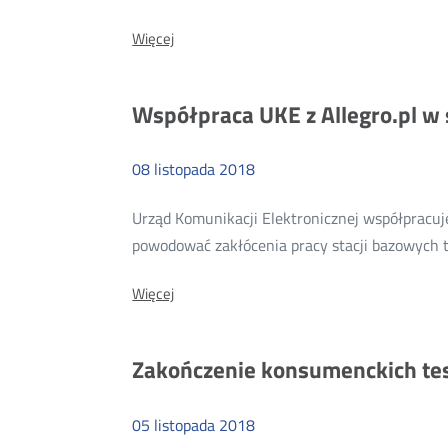
Polska
Więcej
wysyłanie
S.A.
smsów
O:
Więcej
o:
marketingowych
.
za
.
bez
wysyłanie
posiadania
zgód
Współpraca UKE z Allegro.pl w
smsów
klientów
marketingowych
bez
08
listopada
2018
posiadania
Urząd Komunikacji Elektronicznej współpracuj
zgód
powodować zakłócenia pracy stacji bazowych 
klientów
O:
Więcej
Współpraca
UKE
z
Zakończenie konsumenckich te
Allegro.pl
w
sprawie
wzmacniaczy
05
listopada
2018