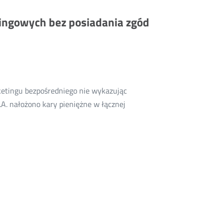
warsztatów
ingowych bez posiadania zgód
UKE
dotyczących
obowiązków
właścicieli
i
ketingu bezpośredniego nie wykazując
zarządców
. nałożono kary pieniężne w łącznej
nieruchomości