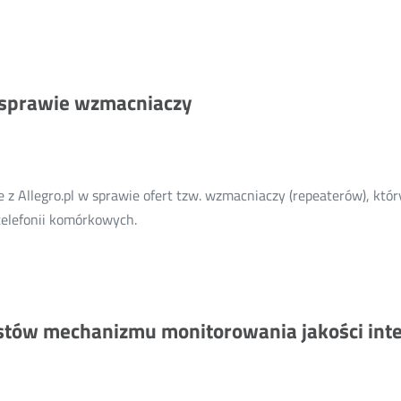
 sprawie wzmacniaczy
e z Allegro.pl w sprawie ofert tzw. wzmacniaczy (repeaterów), k
Więcej
telefonii komórkowych.
o:
Współpraca
UKE
z
stów mechanizmu monitorowania jakości int
Allegro.pl
w
sprawie