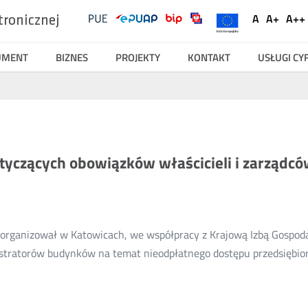
UKE
Ustawienia
A
A+
A++
tronicznej
Social
Domyślna
Większ
Na
Serwisy
Media
czcionka
czcionk
cz
UMENT
BIZNES
PROJEKTY
KONTAKT
USŁUGI C
tyczących obowiązków właścicieli i zarządc
 zorganizował w Katowicach, we współpracy z Krajową Izbą Gospod
inistratorów budynków na temat nieodpłatnego dostępu przedsięb