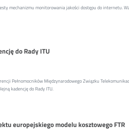
wzmacniaczy
esty mechanizmu monitorowania jakości dostępu do internetu. Wzi
e
kich
encję do Rady ITU
u
nia
ncji Pełnomocników Międzynarodowego Związku Telekomunikacyjne
Więcej
lejną kadencję do Rady ITU.
o:
Polska
wybrana
na
ojektu europejskiego modelu kosztowego FTR
kolejną