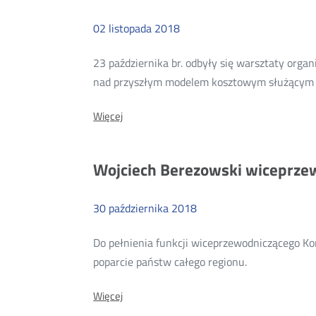
do
Rady
02
listopada
2018
ITU
23 października br. odbyły się warsztaty org
nad przyszłym modelem kosztowym służącym wy
O:
Więcej
Zaproszenie
do
konsultacji
Wojciech Berezowski wiceprzew
projektu
europejskiego
modelu
kosztowego
30
października
2018
FTR
Do pełnienia funkcji wiceprzewodniczącego Ko
Więcej
poparcie państw całego regionu.
o:
O:
Więcej
Wojciech
Wojciech