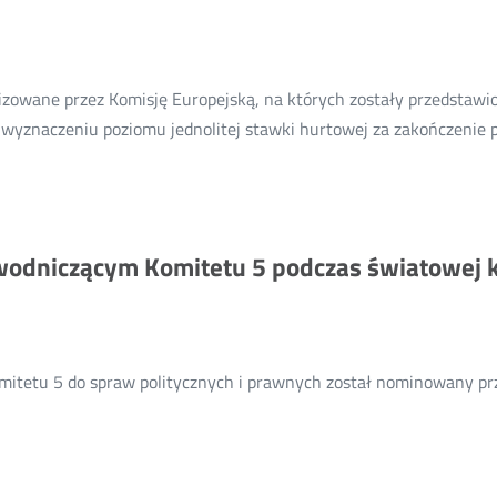
kadencję
do
Rady
anizowane przez Komisję Europejską, na których zostały przedsta
ITU
znaczeniu poziomu jednolitej stawki hurtowej za zakończenie po
odniczącym Komitetu 5 podczas światowej k
mitetu 5 do spraw politycznych i prawnych został nominowany prz