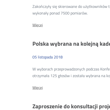
Zakończyły się skierowane do użytkowników t
Więcej
wykonały ponad 7500 pomiarów.
o:
O:
Więcej
Zakończeni
Zakończenie
konsumenc
konsumenckich
testów
testów
Polska wybrana na kolejną kad
mechanizmu
mechanizm
monitorowania
jakości
monitorowa
internetu
05
listopada
2018
jakości
internetu
W wyborach przeprowadzonych podczas Konfere
otrzymała 125 głosów i została wybrana na ko
O:
Więcej
Polska
wybrana
na
Zaproszenie do konsultacji pr
kolejną
kadencję