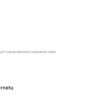
tórych nieuprawnione używanie może
ernetu