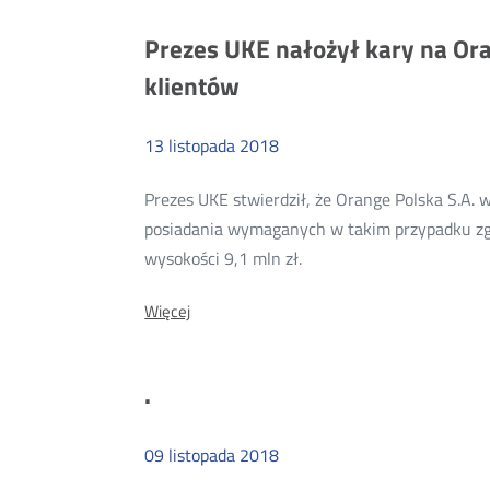
z
warsztatów
Prezes UKE nałożył kary na Or
UKE
dotyczących
klientów
obowiązków
właścicieli
i
zarządców
13
listopada
2018
nieruchomości
Prezes UKE stwierdził, że Orange Polska S.A
posiadania wymaganych w takim przypadku zg
Więcej
wysokości 9,1 mln zł.
o:
O:
Więcej
Prezes
Prezes
UKE
UKE
nałożył
nałożył
.
kary
kary
na
Orange
na
Polska
09
listopada
2018
Orange
S.A.
za