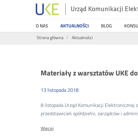
Urząd Komunikacji Elek
UKE
O NAS
AKTUALNOŚCI
BLOG
KONS
Wyszukiwarka
Strona główna
Aktualności
Aktualności
Materiały z warsztatów UKE do
13
listopada
2018
8 listopada Urząd Komunikacji Elektronicznej
przedstawicieli spółdzielni, zarządców i adm
O:
Więcej
Materiały