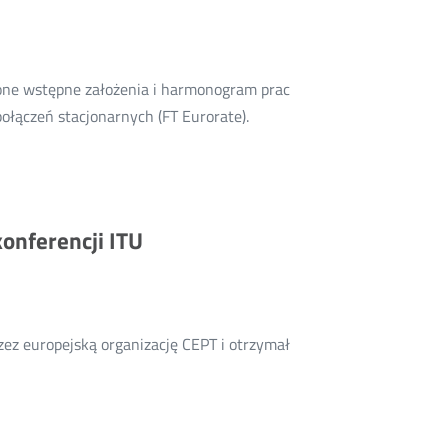
wione wstępne założenia i harmonogram prac
Więcej
łączeń stacjonarnych (FT Eurorate).
o:
Zaproszenie
do
konsultacji
onferencji ITU
projektu
europejskiego
modelu
kosztowego
ez europejską organizację CEPT i otrzymał
FTR