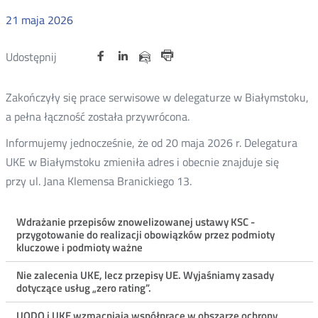
21
maja
2026
Udostępnij
Udostępnij
Udostępnij
Otwórz
Otwórz
Otwórz
Udostępnij
Udostępnij
na
na
na
w
w
w
przez
Drukuj
portalu
portalu
portalu
nowym
nowym
nowym
e-
Zakończyły się prace serwisowe w delegaturze w Białymstoku,
oknie
oknie
oknie
Twitter
Facebook
Linkedin
mail
a pełna łączność została przywrócona.
Informujemy jednocześnie, że od 20 maja 2026 r. Delegatura
UKE w Białymstoku zmieniła adres i obecnie znajduje się
przy ul. Jana Klemensa Branickiego 13.
Menu
Wdrażanie przepisów znowelizowanej ustawy KSC -
przygotowanie do realizacji obowiązków przez podmioty
ostatnie
kluczowe i podmioty ważne
aktualności
Nie zalecenia UKE, lecz przepisy UE. Wyjaśniamy zasady
dotyczące usług „zero rating”.
UODO i UKE wzmacniają współpracę w obszarze ochrony