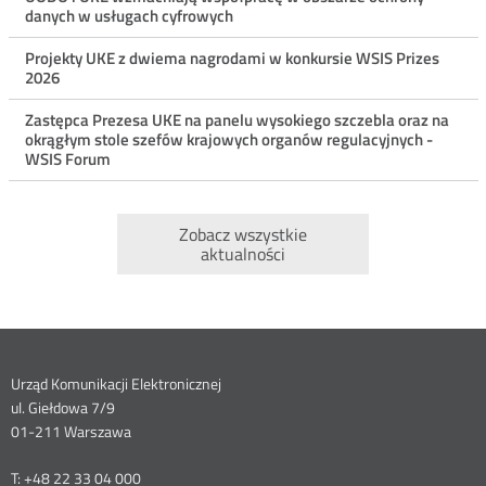
danych w usługach cyfrowych
Projekty UKE z dwiema nagrodami w konkursie WSIS Prizes
2026
Zastępca Prezesa UKE na panelu wysokiego szczebla oraz na
okrągłym stole szefów krajowych organów regulacyjnych -
WSIS Forum
Zobacz wszystkie
aktualności
Dane
Urząd Komunikacji Elektronicznej
ul. Giełdowa 7/9
kontaktowe
01-211 Warszawa
T: +48 22 33 04 000