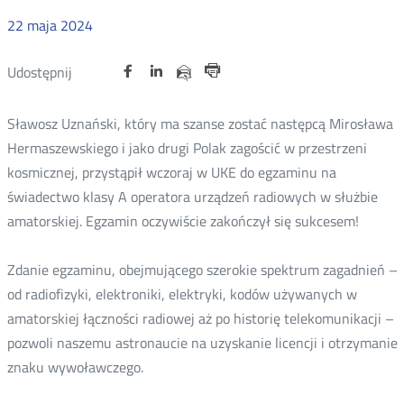
22
maja
2024
Udostępnij
Udostępnij
Udostępnij
Otwórz
Otwórz
Otwórz
Udostępnij
Udostępnij
na
na
na
w
w
w
przez
Drukuj
portalu
portalu
portalu
nowym
nowym
nowym
e-
Sławosz Uznański, który ma szanse zostać następcą Mirosława
oknie
oknie
oknie
Twitter
Facebook
Linkedin
mail
Hermaszewskiego i jako drugi Polak zagościć w przestrzeni
kosmicznej, przystąpił wczoraj w UKE do egzaminu na
świadectwo klasy A operatora urządzeń radiowych w służbie
amatorskiej. Egzamin oczywiście zakończył się sukcesem!
Zdanie egzaminu, obejmującego szerokie spektrum zagadnień –
od radiofizyki, elektroniki, elektryki, kodów używanych w
amatorskiej łączności radiowej aż po historię telekomunikacji –
pozwoli naszemu astronaucie na uzyskanie licencji i otrzymanie
znaku wywoławczego.