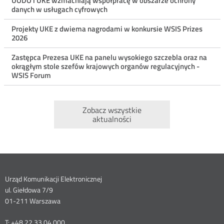
UODO i UKE wzmacniają współpracę w obszarze ochrony
danych w usługach cyfrowych
Projekty UKE z dwiema nagrodami w konkursie WSIS Prizes
2026
Zastępca Prezesa UKE na panelu wysokiego szczebla oraz na
okrągłym stole szefów krajowych organów regulacyjnych -
WSIS Forum
Zobacz wszystkie
aktualności
Dane
Urząd Komunikacji Elektronicznej
ul. Giełdowa 7/9
kontaktowe
01-211 Warszawa
T: +48 22 33 04 000