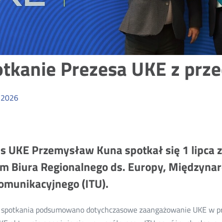
tkanie Prezesa UKE z prz
2026
s UKE Przemysław Kuna spotkał się 1 lipca
m Biura Regionalnego ds. Europy, Międzyn
omunikacyjnego (ITU).
 spotkania podsumowano dotychczasowe zaangażowanie UKE w pra