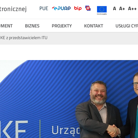
UKE
Ustawienia
A
A+
A++
tronicznej
Social
Domyślna
Większ
Na
Serwisy
Media
czcionka
czcionk
cz
UMENT
BIZNES
PROJEKTY
KONTAKT
USŁUGI C
KE z przedstawicielem ITU