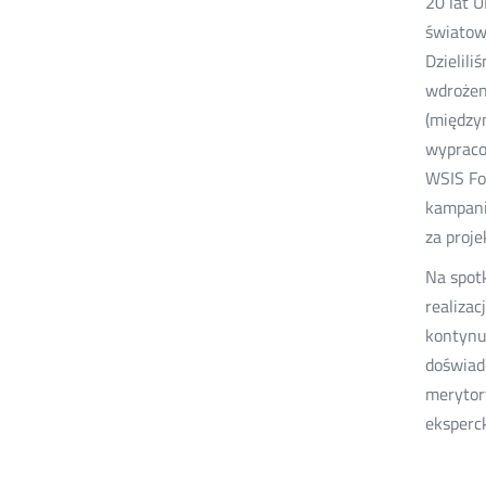
20 lat 
światow
Dzielili
wdrożen
(między
wypraco
WSIS Fo
kampani
za projek
Na spot
realiza
kontynu
doświad
merytor
eksperc