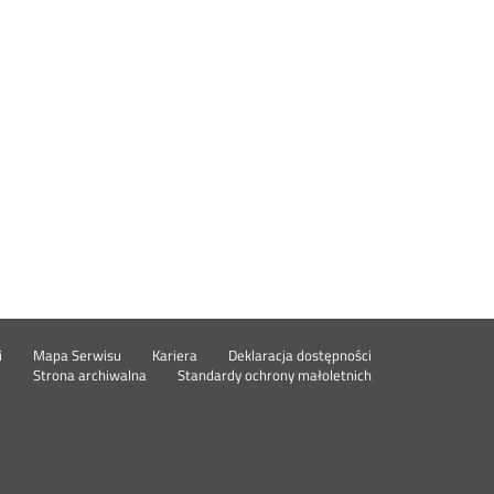
Otwórz
i
Mapa Serwisu
Kariera
Deklaracja dostępności
Otwórz
w
Strona archiwalna
Standardy ochrony małoletnich
w
nowym
nowym
oknie
oknie