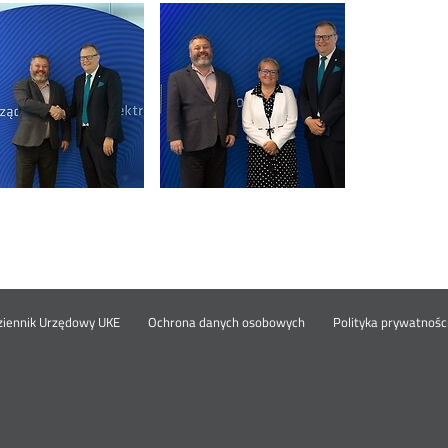
nu
Otwórz
ziennik Urzędowy UKE
Ochrona danych osobowych
Polityka prywatnośc
w
nowym
pka
oknie