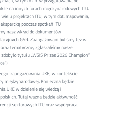
zyznach, w tym m.in. w przygotowania do
akże na innych forach międzynarodowych ITU.
w wielu projektach ITU, w tym dot. mapowania,
ekspercką podczas spotkań ITU
liśmy nasz wkład do dokumentów
ulacyjnych GSR. Zaangażowani byliśmy też w
oraz tematyczne, zgłaszaliśmy nasze
 zdobyło tytułu „WSIS Prizes 2026 Champion”
ce”).
lszego zaangażowania UKE, w kontekście
acy międzynarodowej. Konieczna będzie
a UKE w dzielenie się wiedzą i
polskich. Tutaj ważna będzie aktywność
encji sektorowych ITU oraz współpraca