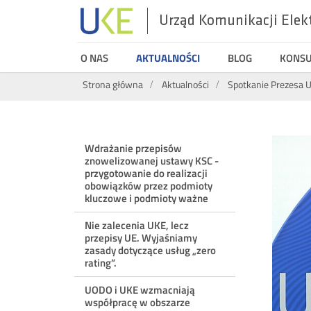
Urząd Komunikacji Elek
UKE
O NAS
AKTUALNOŚCI
BLOG
KONS
Wyszukiwarka
Strona główna
Aktualności
Spotkanie Prezesa U
Menu
Wdrażanie przepisów
znowelizowanej ustawy KSC -
ostatnie
przygotowanie do realizacji
obowiązków przez podmioty
kluczowe i podmioty ważne
aktualności
Nie zalecenia UKE, lecz
przepisy UE. Wyjaśniamy
zasady dotyczące usług „zero
rating”.
UODO i UKE wzmacniają
współpracę w obszarze