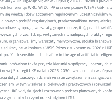
UKE aktywnie angażuje się we współpracę z ITU na różnych płaszc
ych konferencji: WRC, WTDC, PP oraz sympozjów WTSA i GSR, a t
śmy się wiedzą i doświadczeniem regulacyjnym, uczestniczyliśmy 
ia nowych podejść regulacyjnych, przekazywaliśmy naszą wiedzę 
narodowe sympozja, warsztaty, grupy robocze, itp.), przedstawia
wywanych przez ITU, np. wytycznych nt. najlepszych praktyk reg
rum, organizowaliśmy warsztaty merytoryczne, stoiska branżowe 
e edukacyjne w konkursie WSIS Prizes z sukcesem (w 2026 r. UKE
t pn. "Click sensibly – child safety in the age of artificial intelligen
kaniu omówiono także przyszłe kierunki współpracy i obszary da
cji nowej Strategii UKE na lata 2026-2030 i wzmocnienia współpr
acja dotychczasowych działań wraz ze zwiększeniem zaangażowani
czeniem, w tym w zakresie ciekawych i praktycznych i rozwiązań 
yczna UKE w dyskusjach i rozmowach podczas planowanych konfer
ka z grupami roboczymi oraz studyjnymi ITU.