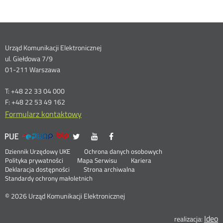
Dane
Urząd Komunikacji Elektronicznej
ul. Giełdowa 7/9
kontaktowe
01-211 Warszawa
T: +48 22 33 04 000
F: +48 22 53 49 162
Formularz kontaktowy
UKE
UKE
UKE
UKE
Otwórz
Otwórz
Otwórz
>
na
na
na
w
w
w
Menu
Serwisy
Otwórz
Social
Dziennik Urzędowy UKE
Ochrona danych osobowych
portalu
portalu
portalu
nowym
nowym
nowym
w
Otwórz
Polityka prywatności
Mapa Serwisu
Kariera
Media
Twitter
Youtube
Facebook
oknie
oknie
oknie
stopka
nowym
Otwórz
w
Deklaracja dostępności
Strona archiwalna
oknie
w
nowym
Standardy ochrony małoletnich
nowym
oknie
oknie
© 2026 Urząd Komunikacji Elektronicznej
Ideo
O
realizacja: