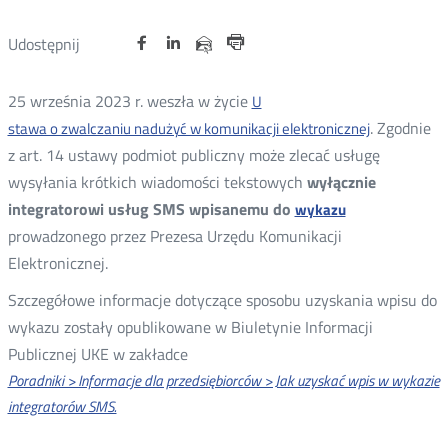
Udostępnij
Udostępnij
Udostępnij
Otwórz
Otwórz
Otwórz
Udostępnij
Udostępnij
na
na
na
w
w
w
przez
Drukuj
portalu
portalu
portalu
nowym
nowym
nowym
e-
25 września 2023 r. weszła w życie
U
oknie
oknie
oknie
Twitter
Facebook
Linkedin
mail
. Zgodnie
stawa o zwalczaniu nadużyć w komunikacji elektronicznej
Otwórz
z art. 14 ustawy podmiot publiczny może zlecać usługę
w
wysyłania krótkich wiadomości tekstowych
wyłącznie
nowym
integratorowi usług SMS wpisanemu do
wykazu
Otwórz
oknie
prowadzonego przez Prezesa Urzędu Komunikacji
w
Elektronicznej.
nowym
oknie
Szczegółowe informacje dotyczące sposobu uzyskania wpisu do
wykazu zostały opublikowane w Biuletynie Informacji
Publicznej UKE w zakładce
Poradniki > Informacje dla przedsiębiorców > Jak uzyskać wpis w wykazie
integratorów SMS.
Otwórz
w