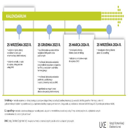
nowym
oknie