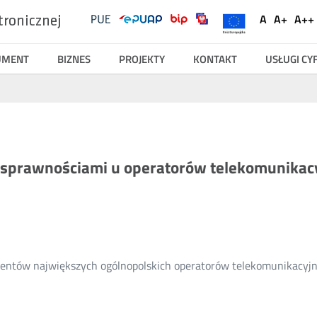
UKE
Ustawienia
A
A+
A++
tronicznej
Social
Domyślna
Większ
Na
Serwisy
Media
czcionka
czcionk
cz
UMENT
BIZNES
PROJEKTY
KONTAKT
USŁUGI C
osprawnościami u operatorów telekomunikacyj
klientów największych ogólnopolskich operatorów telekomunikacyjn
Więcej
.
o: