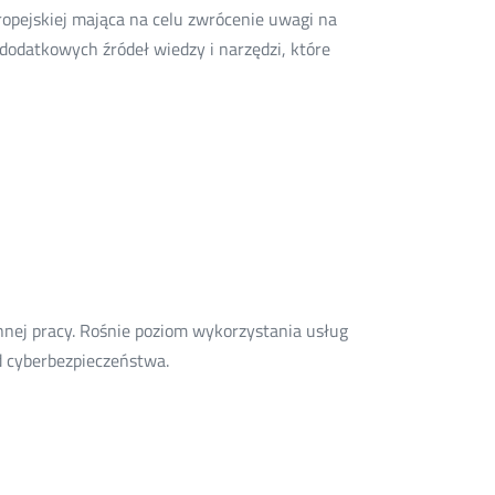
ropejskiej mająca na celu zwrócenie uwagi na
dodatkowych źródeł wiedzy i narzędzi, które
nnej pracy. Rośnie poziom wykorzystania usług
Więcej
ad cyberbezpieczeństwa.
o:
Firmy
w
sieci,