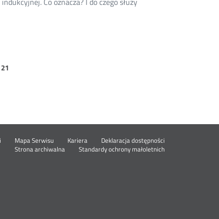
indukcyjnej. Co oznacza? I do czego służy
strona
21
21
Otwórz
i
Mapa Serwisu
Kariera
Deklaracja dostępności
Otwórz
w
Strona archiwalna
Standardy ochrony małoletnich
w
nowym
nowym
oknie
oknie