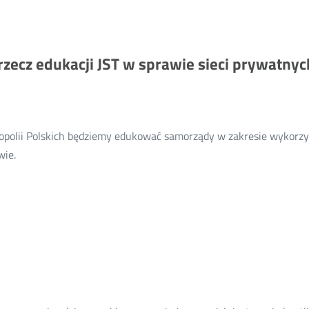
zecz edukacji JST w sprawie sieci prywatnyc
olii Polskich będziemy edukować samorządy w zakresie wykorzys
Więcej
wie.
o:
Podpisaliśmy
porozumienie
na
rzecz
edukacji
JST
w