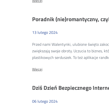
O:
Więcej
Dostępność
dla
osób
Poradnik (nie)romantyczny, czy
z
niepełnosprawnościami
u
operatorów
13
lutego
2024
telekomunikacyjnych.
Fikcja
czy
Przed nami Walentynki, ulubione święto zakoc
realne
zwiększają swoje obroty. Uczucia to biznes, kt
udogodnienia?
plastikowych serduszek. To też aplikacje rand
O:
Więcej
Poradnik
(nie)romantyczny,
czyli
Dziś Dzień Bezpiecznego Intern
na
co
uważać
w
06
lutego
2024
internetowych
relacjach