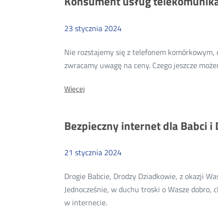
Konsument usług telekomunikac
najnowsze
badanie
klientów
23
stycznia
2024
instytucjonalnych
Nie rozstajemy się z telefonem komórkowym, d
zwracamy uwagę na ceny. Czego jeszcze może
O:
Więcej
Konsument
usług
telekomunikacyjnych,
Bezpieczny internet dla Babci i
czyli
kto?
21
stycznia
2024
Drogie Babcie, Drodzy Dziadkowie, z okazji Wa
Jednocześnie, w duchu troski o Wasze dobro, c
Więcej
w internecie.
o: