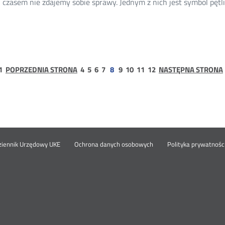
 czasem nie zdajemy sobie sprawy. Jednym z nich jest symbol pętli 
sprawie
sieci
prywatnych
5G
strona
strona
strona
strona
strona
strona
strona
strona
strona
1
POPRZEDNIA STRONA
4
5
6
7
8
9
10
11
12
NASTĘPNA STRONA
1
nu
Otwórz
ziennik Urzędowy UKE
Ochrona danych osobowych
Polityka prywatnośc
w
nowym
pka
oknie