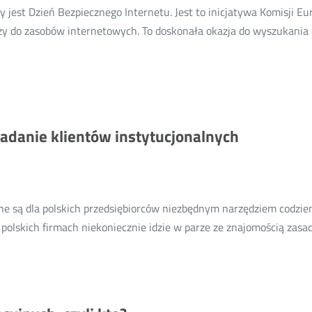
w
 jest Dzień Bezpiecznego Internetu. Jest to inicjatywa Komisji Eu
internetowych
eży do zasobów internetowych. To doskonała okazja do wyszukania 
relacjach
Więcej
.
o:
Dziś
Dzień
Bezpiecznego
badanie klientów instytucjonalnych
Internetu
ne są dla polskich przedsiębiorców niezbędnym narzędziem codzie
 polskich firmach niekoniecznie idzie w parze ze znajomością zas