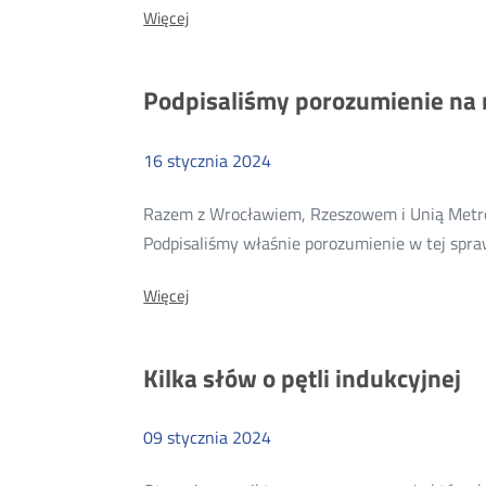
O:
Więcej
Bezpieczny
Bezpieczny
internet
internet
dla
dla
Podpisaliśmy porozumienie na r
Babci
Babci
i
Dziadka
i
16
stycznia
2024
Dziadka
Razem z Wrocławiem, Rzeszowem i Unią Metrop
Podpisaliśmy właśnie porozumienie w tej spra
O:
Więcej
Podpisaliśmy
porozumienie
na
Kilka słów o pętli indukcyjnej
rzecz
edukacji
JST
w
09
stycznia
2024
sprawie
sieci