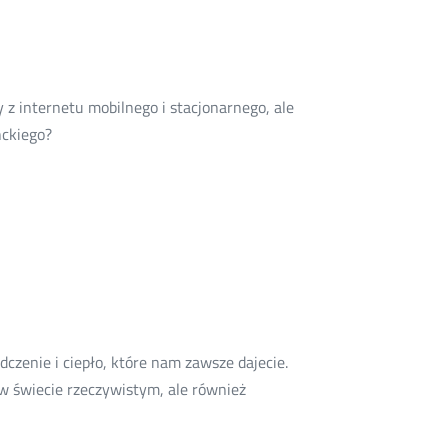
czyli
najnowsze
badanie
klientów
z internetu mobilnego i stacjonarnego, ale
instytucjonalnych
Więcej
nckiego?
o:
Konsument
usług
telekomunikacyjnych,
czyli
kto?
czenie i ciepło, które nam zawsze dajecie.
 w świecie rzeczywistym, ale również