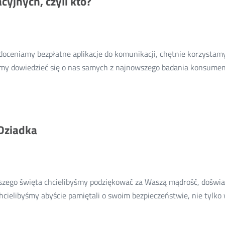
yjnych, czyli kto?
oceniamy bezpłatne aplikacje do komunikacji, chętnie korzystamy 
my dowiedzieć się o nas samych z najnowszego badania konsume
 Dziadka
szego święta chcielibyśmy podziękować za Waszą mądrość, doświad
hcielibyśmy abyście pamiętali o swoim bezpieczeństwie, nie tylko