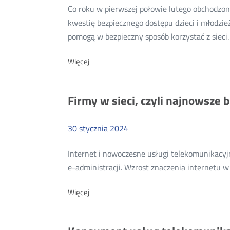
Co roku w pierwszej połowie lutego obchodzony
kwestię bezpiecznego dostępu dzieci i młodzi
pomogą w bezpieczny sposób korzystać z sieci
O:
Więcej
Dziś
Dzień
Bezpiecznego
Firmy w sieci, czyli najnowsze 
Internetu
30
stycznia
2024
Internet i nowoczesne usługi telekomunikacyj
e-administracji. Wzrost znaczenia internetu w
O:
Więcej
Firmy
w
sieci,
czyli