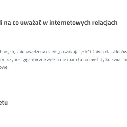
Dostępność
dla
osób
li na co uważać w internetowych relacjach
z
niepełnosprawnościami
u
operatorów
hanych, znienawidzony dzień „poszukujących” i żniwa dla sklepó
telekomunikacyjnych.
óry przynosi gigantyczne zyski i nie mam tu na myśli tylko kwiacia
Fikcja
Więcej
kowe.
czy
o:
realne
Poradnik
udogodnienia?
(nie)romantyczny,
czyli
etu
na
co
uważać