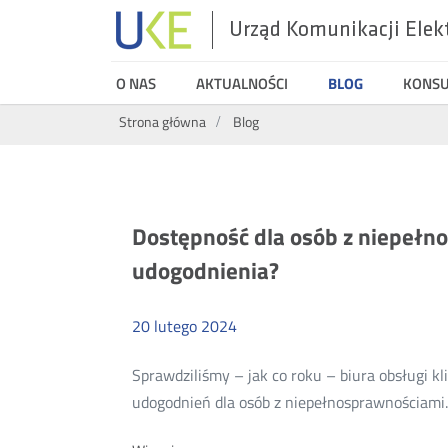
Urząd Komunikacji Elek
UKE
O NAS
AKTUALNOŚCI
BLOG
KONS
Wyszukiwarka
Strona główna
Blog
Aktualności
Dostępność dla osób z niepełn
udogodnienia?
20
lutego
2024
Sprawdziliśmy – jak co roku – biura obsługi 
udogodnień dla osób z niepełnosprawnościami