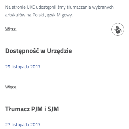
Na stronie UKE udostępniliśmy tłumaczenia wybranych
Więcej
artykułów na Polski Język Migowy.
o:
O:
Więcej
Tłumaczenie
Tłumaczenie
artykułów
artykułów
w
w
Dostępność w Urzędzie
PJM
PJM
29
listopada
2017
Więcej
O:
Więcej
o:
Dostępność
Dostępność
w
Urzędzie
w
Tłumacz PJM i SJM
Urzędzie
27
listopada
2017