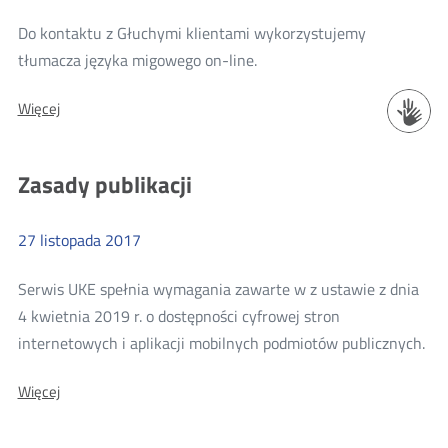
Do kontaktu z Głuchymi klientami wykorzystujemy
Więcej
tłumacza języka migowego on-line.
o:
O:
Więcej
Tłumacz
Tłumacz
PJM
PJM
i
i
Zasady publikacji
SJM
SJM
27
listopada
2017
Serwis UKE spełnia wymagania zawarte w z ustawie z dnia
4 kwietnia 2019 r. o dostępności cyfrowej stron
Wię
internetowych i aplikacji mobilnych podmiotów publicznych.
o:
O:
Więcej
Zas
Zasady
pub
publikacji