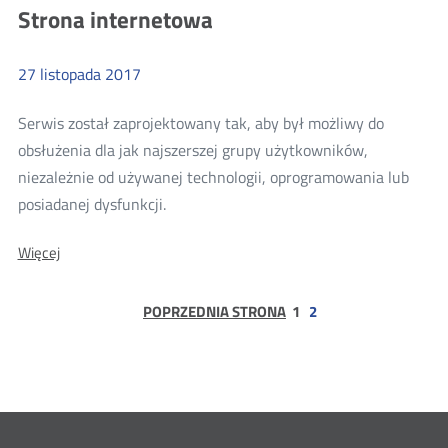
Strona internetowa
27
listopada
2017
Serwis został zaprojektowany tak, aby był możliwy do
obsłużenia dla jak najszerszej grupy użytkowników,
niezależnie od używanej technologii, oprogramowania lub
Więcej
posiadanej dysfunkcji.
o:
O:
Więcej
Strona
Strona
internetowa
internetowa
strona
POPRZEDNIA STRONA
1
2