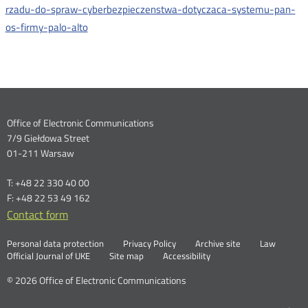
rzadu-do-spraw-cyberbezpieczenstwa-dotyczaca-systemu-pan-
os-firmy-palo-alto
Dane
Office of Electronic Communications
7/9 Giełdowa Street
kontaktowe
01-211 Warsaw
T: +48 22 330 40 00
F: +48 22 53 49 162
Contact form
Otwórz
w
Linki
Otwórz
Personal data protection
Privacy Policy
Archive site
Law
nowym
Otwórz
w
Official Journal of UKE
Site map
Accessibility
oknie
w
nowym
nowym
oknie
© 2026 Office of Electronic Communications
oknie