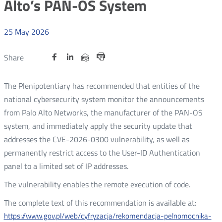
Alto’s PAN-OS System
25
May
2026
Share
Share
Share
Otwórz
Otwórz
Otwórz
Share
Share
on
on
on
w
w
w
via
Print
nowym
nowym
nowym
Twitter
Facebook
Linkedin
e-
The Plenipotentiary has recommended that entities of the
oknie
oknie
oknie
mail
national cybersecurity system monitor the announcements
from Palo Alto Networks, the manufacturer of the PAN-OS
system, and immediately apply the security update that
addresses the CVE-2026-0300 vulnerability, as well as
permanently restrict access to the User-ID Authentication
panel to a limited set of IP addresses.
The vulnerability enables the remote execution of code.
The complete text of this recommendation is available at:
https://www.gov.pl/web/cyfryzacja/rekomendacja-pelnomocnika-