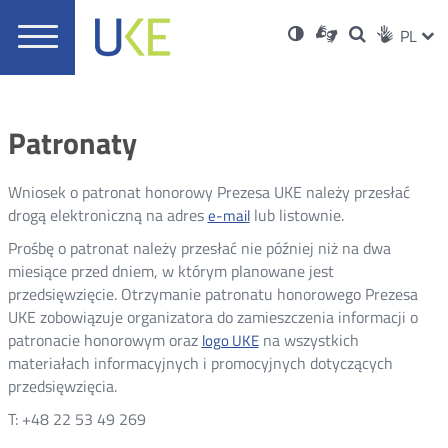
UKE
Ust
Informacje
Otwórz
Wersja
ZMI
Dla
Wyszukiwar
PL
Otwórz
Social
zukaj
Menu
w
w
niesłyszących
o
w
JĘZ
PRZ
Ser
Med
nowym
główne
polskim
nowym
wysokim
oknie
języku
oknie
kontraście
JĘZ
migowym
Patronaty
Wniosek o patronat honorowy Prezesa UKE należy przesłać
drogą elektroniczną na adres
lub listownie.
e-mail
Prośbę o patronat należy przesłać nie później niż na dwa
miesiące przed dniem, w którym planowane jest
przedsięwzięcie. Otrzymanie patronatu honorowego Prezesa
UKE zobowiązuje organizatora do zamieszczenia informacji o
patronacie honorowym oraz
na wszystkich
logo UKE
materiałach informacyjnych i promocyjnych dotyczących
przedsięwzięcia.
T: +48 22 53 49 269