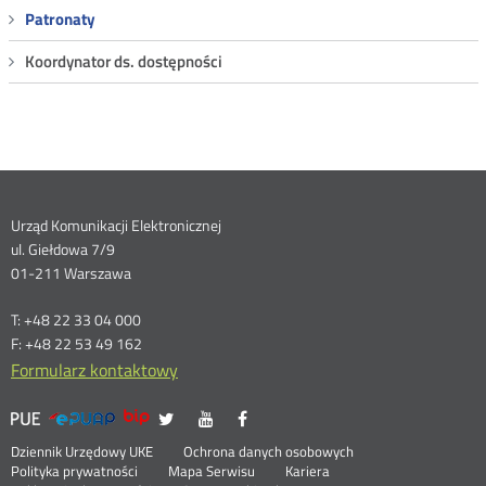
Patronaty
Koordynator ds. dostępności
Dane
Urząd Komunikacji Elektronicznej
ul. Giełdowa 7/9
kontaktowe
01-211 Warszawa
T: +48 22 33 04 000
F: +48 22 53 49 162
Formularz kontaktowy
UKE
UKE
UKE
UKE
Otwórz
Otwórz
Otwórz
>
na
na
na
w
w
w
Menu
Serwisy
Otwórz
Social
Dziennik Urzędowy UKE
Ochrona danych osobowych
portalu
portalu
portalu
nowym
nowym
nowym
w
Otwórz
Polityka prywatności
Mapa Serwisu
Kariera
Twitter
Youtube
Facebook
oknie
oknie
oknie