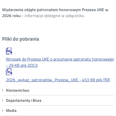
Wydarzenia objęte patronatem honorowym Prezesa UKE w
2026 roku -
informacje dostępne w załączniku.
Pliki do pobrania
Wniosek do Prezesa UKE o przyznanie patronatu honorowego
-
29 KB
plik DOCX
2026_wykaz_patronatów_Prezesa_UKE -
453 KB
plik PDF
Menu
Kierownictwo
Patronaty
Departamenty i Biura
Media