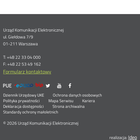
Dane
Urząd Komunikacji Elektronicznej
ul. Giełdowa 7/9
kontaktowe
01-211 Warszawa
T: +48 22 33 04 000
F: +48 22 53 49 162
Formularz kontaktowy
UKE
UKE
UKE
UKE
Otwórz
Otwórz
Otwórz
>
na
na
na
w
w
w
Menu
Serwisy
Otwórz
Social
Dziennik Urzędowy UKE
Ochrona danych osobowych
portalu
portalu
portalu
nowym
nowym
nowym
w
Otwórz
Polityka prywatności
Mapa Serwisu
Kariera
Media
Twitter
Youtube
Facebook
oknie
oknie
oknie
stopka
nowym
Otwórz
w
Deklaracja dostępności
Strona archiwalna
oknie
w
nowym
Standardy ochrony małoletnich
nowym
oknie
oknie
© 2026 Urząd Komunikacji Elektronicznej
Ideo
O
realizacja: