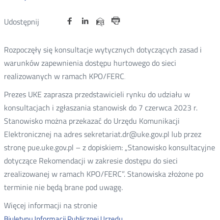
Udostępnij
Udostępnij
Udostępnij
Otwórz
Otwórz
Otwórz
Udostępnij
Udostępnij
na
na
na
w
w
w
przez
Drukuj
portalu
portalu
portalu
nowym
nowym
nowym
e-
Rozpoczęły się konsultacje wytycznych dotyczących zasad i
oknie
oknie
oknie
Twitter
Facebook
Linkedin
mail
warunków zapewnienia dostępu hurtowego do sieci
realizowanych w ramach KPO/FERC
.
Prezes UKE zaprasza przedstawicieli rynku do udziału w
konsultacjach i zgłaszania stanowisk do 7 czerwca 2023 r.
Stanowisko można przekazać do Urzędu Komunikacji
Elektronicznej na adres sekretariat.dr@uke.gov.pl lub przez
stronę pue.uke.gov.pl – z dopiskiem: „Stanowisko konsultacyjne
dotyczące Rekomendacji w zakresie dostępu do sieci
zrealizowanej w ramach KPO/FERC”. Stanowiska złożone po
terminie nie będą brane pod uwagę.
Więcej informacji na stronie
.
Biuletynu Informacji Publicznej Urzędu