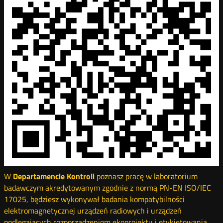
W
Departamencie Kontroli
poznasz pracę w laboratorium
badawczym akredytowanym zgodnie z normą PN-EN ISO/IEC
17025, będziesz wykonywał badania kompatybilności
elektromagnetycznej urządzeń radiowych i urządzeń
podlegających rozporządzeniom ekoprojektu i etykietowania.