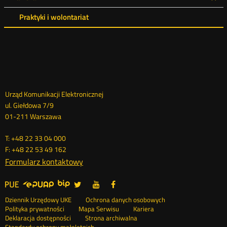
Praktyki i wolontariat
Dane
Urząd Komunikacji Elektronicznej
ul. Giełdowa 7/9
kontaktowe
01-211 Warszawa
T: +48 22 33 04 000
F: +48 22 53 49 162
Formularz kontaktowy
UKE
UKE
UKE
UKE
Otwórz
Otwórz
Otwórz
>
na
na
na
w
w
w
Menu
Serwisy
Otwórz
Social
Dziennik Urzędowy UKE
Ochrona danych osobowych
portalu
portalu
portalu
nowym
nowym
nowym
w
Otwórz
Polityka prywatności
Mapa Serwisu
Kariera
Media
Twitter
Youtube
Facebook
oknie
oknie
oknie
stopka
nowym
Otwórz
w
Deklaracja dostępności
Strona archiwalna