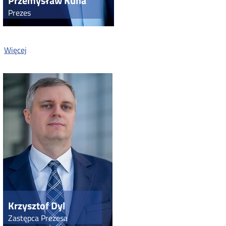
Przemysław Kuna
Prezes
o:
Więcej
Przemysław
Kuna
Krzysztof Dyl
Zastępca Prezesa