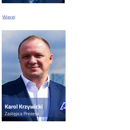
o:
Więcej
Krzysztof
Dyl
Karol Krzywicki
Zastępca Prezesa