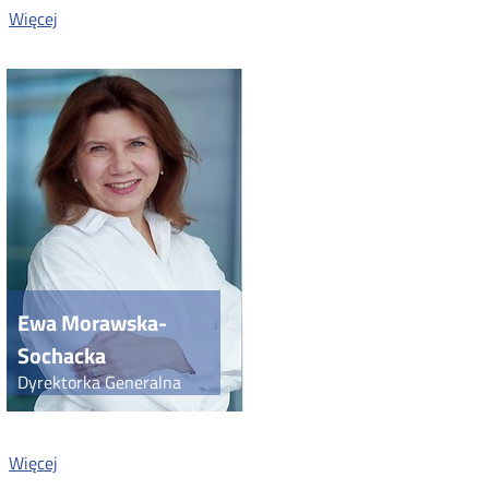
o:
Więcej
Karol
Krzywicki
Ewa Morawska-
Sochacka
Dyrektorka Generalna
o:
Więcej
Ewa